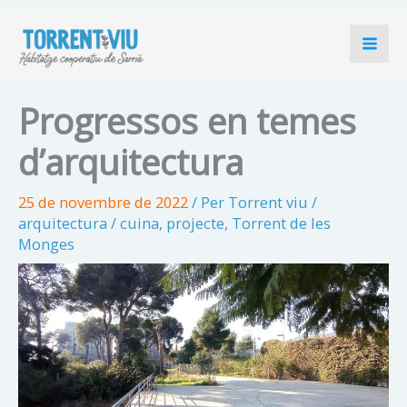
Vés
al
contingut
Progressos en temes
d’arquitectura
25 de novembre de 2022
/ Per
Torrent viu
/
arquitectura
/
cuina
,
projecte
,
Torrent de les
Monges