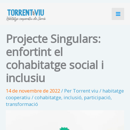
Vés
al
contingut
Projecte Singulars:
enfortint el
cohabitatge social i
inclusiu
14 de novembre de 2022
/ Per
Torrent viu
/
habitatge
cooperatiu
/
cohabitatge
,
inclusió
,
participació
,
transformació