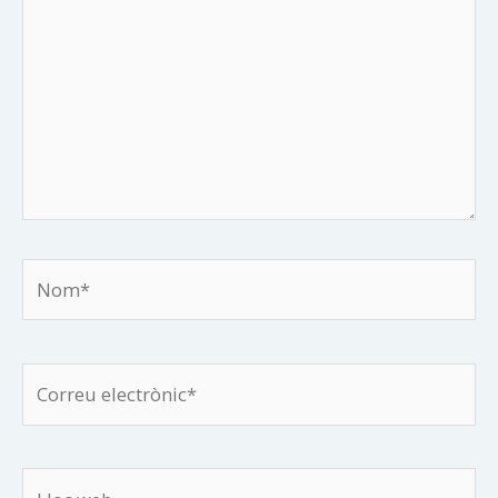
Nom*
Correu
electrònic*
Lloc