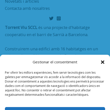
Novetats i articles
Contacta amb nosaltres
Torrent Viu SCCL
és una projecte d’habitatge
cooperatiu en el barri de Sarrià a Barcelona.
Construirem una edifici amb 16 habitatges en un
solar cedit per l’Ajuntament de Barcelona.
Gestionar el consentiment
Solar de Torrent Viu
: Carrer de General Vives, 4-6
Per oferir les millors experiències, fem servir tecnologies com les
galetes per emmagatzemar i/o accedir a la informació del dispositiu.
Donar el consentiment a aquestes tecnologies ens permetrà processar
dades com el comportament de navegació o identificadors únics en
Direcció postal
: Carrer Canet, 4 08017 Barcelona
aquest lloc. No consentir o retirar el consentiment pot afectar
negativament determinades funcionalitats i característiques.