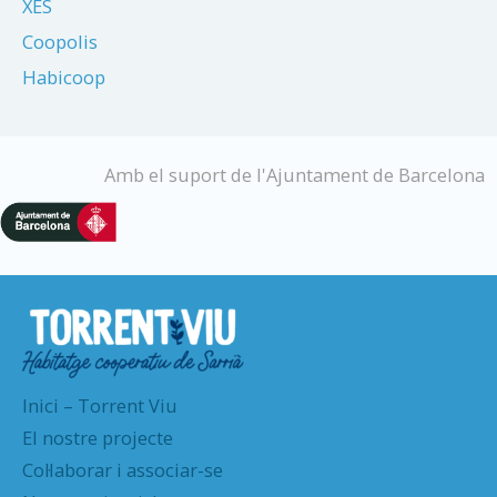
XES
Coopolis
Habicoop
Amb el suport de l'Ajuntament de Barcelona
.
Inici – Torrent Viu
El nostre projecte
Col·laborar i associar-se