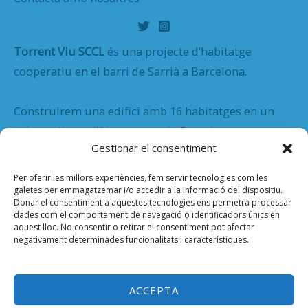
Torrent Viu SCCL
és una projecte d’habitatge
cooperatiu en el barri de Sarrià a Barcelona.
Construirem una edifici amb 16 habitatges en un
solar cedit per l’Ajuntament de Barcelona.
Gestionar el consentiment
Solar de Torrent Viu
: Carrer de General Vives, 4-6
Per oferir les millors experiències, fem servir tecnologies com les
galetes per emmagatzemar i/o accedir a la informació del dispositiu.
Donar el consentiment a aquestes tecnologies ens permetrà processar
dades com el comportament de navegació o identificadors únics en
Direcció postal
: Carrer Canet, 4 08017 Barcelona
aquest lloc. No consentir o retirar el consentiment pot afectar
negativament determinades funcionalitats i característiques.
ACCEPTA