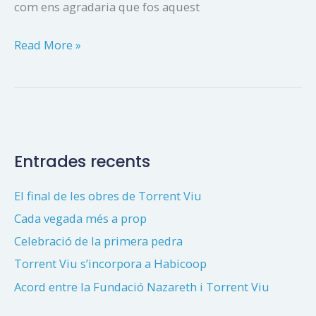
com ens agradaria que fos aquest
Estem
Read More »
treballant
en
el
projecte
Torrent
Entrades recents
Viu
El final de les obres de Torrent Viu
Cada vegada més a prop
Celebració de la primera pedra
Torrent Viu s’incorpora a Habicoop
Acord entre la Fundació Nazareth i Torrent Viu