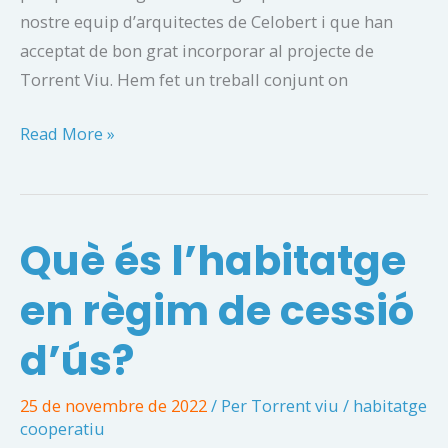
nostre equip d’arquitectes de Celobert i que han
acceptat de bon grat incorporar al projecte de
Torrent Viu. Hem fet un treball conjunt on
Com
Read More »
podem
incorporar
la
Què és l’habitatge
mirada
de
en règim de cessió
gènere
al
d’ús?
habitatge
cooperatiu?
25 de novembre de 2022
/ Per
Torrent viu
/
habitatge
cooperatiu