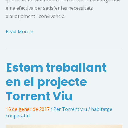
eina efectiva per satisfer les necessitats
d’allotjament i convivència
Projecte
Read More »
Singulars:
enfortint
el
Estem treballant
cohabitatge
social
en el projecte
i
inclusiu
Torrent Viu
16 de gener de 2017
/ Per
Torrent viu
/
habitatge
cooperatiu