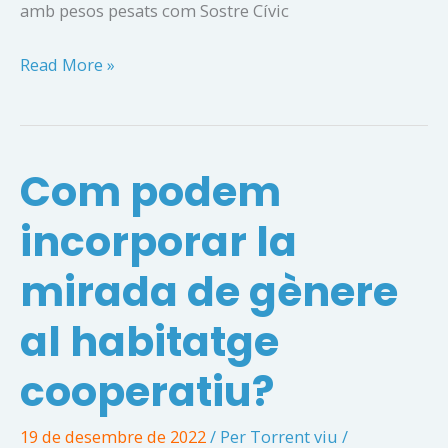
amb pesos pesats com Sostre Cívic
Torrent
Read More »
Viu
s’incorpora
a
Com podem
Habicoop
incorporar la
mirada de gènere
al habitatge
cooperatiu?
19 de desembre de 2022
/ Per
Torrent viu
/