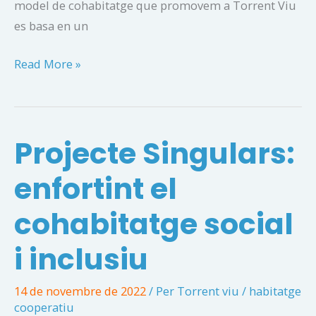
model de cohabitatge que promovem a Torrent Viu
es basa en un
Què
Read More »
és
l’habitatge
en
Projecte Singulars:
règim
de
enfortint el
cessió
d’ús?
cohabitatge social
i inclusiu
14 de novembre de 2022
/ Per
Torrent viu
/
habitatge
cooperatiu