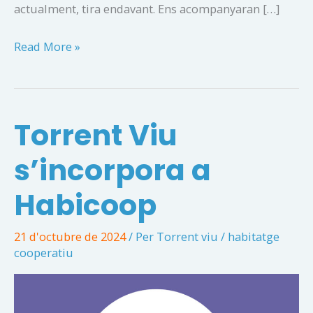
actualment, tira endavant. Ens acompanyaran […]
Celebració
Read More »
de
la
primera
Torrent Viu
pedra
s’incorpora a
Habicoop
21 d'octubre de 2024
/ Per
Torrent viu
/
habitatge
cooperatiu